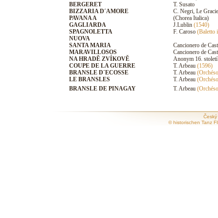
BERGERET
T. Susato
BIZZARIA D´AMORE
C. Negri, Le Grac
PAVANA A
(Chorea Italica)
GAGLIARDA
J.Lublin
(1540)
SPAGNOLETTA
F. Caroso
(Baletto 
NUOVA
SANTA MARIA
Cancionero de Casti
MARAVILLOSOS
Cancionero de Castil
NA HRADĚ ZVÍKOVĚ
Anonym 16. století
COUPE DE LA GUERRE
T. Arbeau
(1596)
BRANSLE D´ECOSSE
T. Arbeau
(Orchéso
LE BRANSLES
T. Arbeau
(Orchéso
BRANSLE DE PINAGAY
T. Arbeau
(Orchéso
Český
© historischen Tanz 