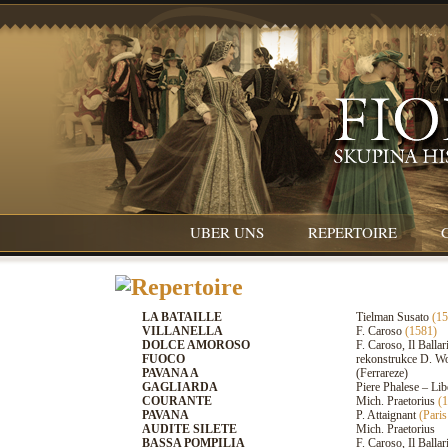
UBER UNS
REPERTOIRE
LA BATAILLE
Tielman Susato
(1
VILLANELLA
F. Caroso
(1581)
DOLCE AMOROSO
F. Caroso, Il Balla
FUOCO
rekonstrukce D. Wo
PAVANA A
(Ferrareze)
GAGLIARDA
Piere Phalese – Li
COURANTE
Mich. Praetorius
(
PAVANA
P. Attaignant
(Pari
AUDITE SILETE
Mich. Praetorius
BASSA POMPILIA
F. Caroso, Il Balla